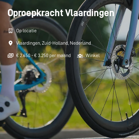
Oproepkracht Vlaardingen
Op locatie
Vlaardingen
,
Zuid-Holland
,
Nederland
€ 2.650 - € 3.250 per maand
Winkel