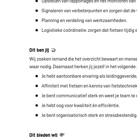
Opstellen van rapportages en het monitoren van
Signaleren van verbeterpunten en zorgen dat de 
Planning en verdeling van werkzaamheden.
Logistieke coördinatie: zorgen dat fietsen tijdi
Dit ben jij
🤝
Wij zoeken iemand die het overzicht bewaart en mensen 
waar nodig. Daarnaast herken jij jezelf in het volgende:
Je hebt aantoonbare ervaring als leidinggevende
Affiniteit met fietsen en kennis van fietstechniek
Je bent communicatief sterk en weet je team te 
Je hebt oog voor kwaliteit én efficiëntie.
Je bent organisatorisch sterk en stressbestendig
Dit bieden wij
💸