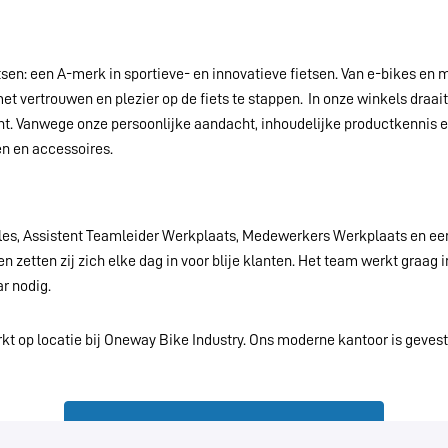
sen: een A-merk in sportieve- en innovatieve fietsen. Van e-bikes en m
t vertrouwen en plezier op de fiets te stappen. In onze winkels draait
richt. Vanwege onze persoonlijke aandacht, inhoudelijke productkenni
en en accessoires.
es, Assistent Teamleider Werkplaats, Medewerkers Werkplaats en een
e) en zetten zij zich elke dag in voor blije klanten. Het team werkt gra
ar nodig.
t op locatie bij Oneway Bike Industry. Ons moderne kantoor is gevest
Solliciteren