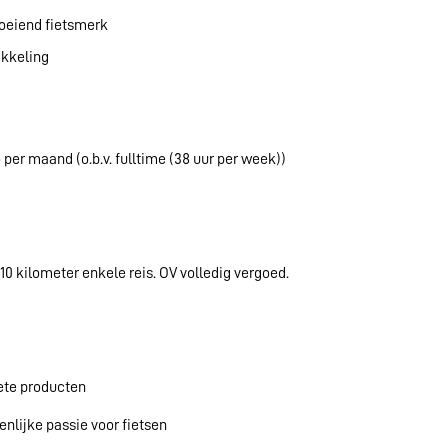
groeiend fietsmerk
ikkeling
o per maand (o.b.v. fulltime (38 uur per week))
10 kilometer enkele reis. OV volledig vergoed.
iete producten
nlijke passie voor fietsen