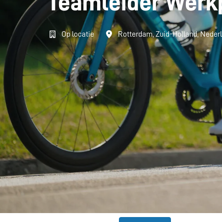
Teamleider Werk
Op locatie
Rotterdam
,
Zuid-Holland
,
Neder