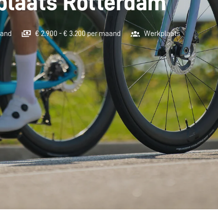
plaats Rotterdam
land
€ 2.900 - € 3.200 per maand
Werkplaats